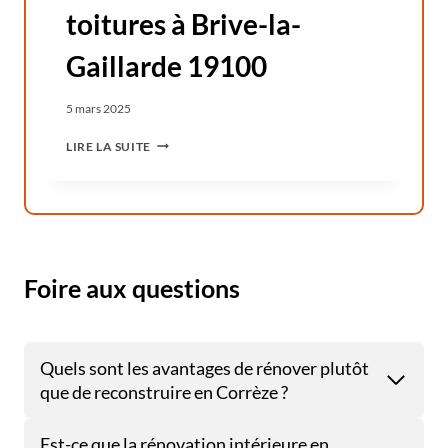
toitures à Brive-la-
Gaillarde 19100
5 mars 2025
E
LIRE LA SUITE
N
T
R
E
T
I
E
Foire aux questions
N
D
E
S
Quels sont les avantages de rénover plutôt
M
que de reconstruire en Corrèze ?
U
R
S
Est-ce que la rénovation intérieure en
E