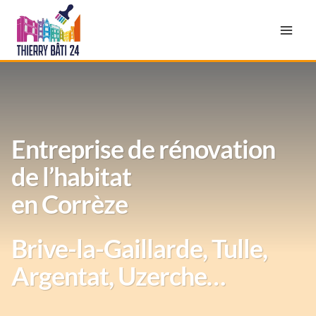
Aller
au
contenu
Entreprise de rénovation
de l’habitat
en Corrèze
Brive-la-Gaillarde, Tulle,
Argentat, Uzerche…