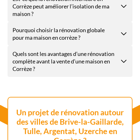
Corrèze peut améliorer l’isolation de ma
T
T
maison ?
O
I
Pourquoi choisir la rénovation globale
T
U
pour ma maison en corrèze ?
R
E
Quels sont les avantages d’une rénovation
S
À
complète avant la vente d’une maison en
B
Corrèze ?
R
I
V
E
-
L
A
Un projet de rénovation autour
-
G
des villes de Brive-la-Gaillarde,
A
Tulle, Argentat, Uzerche en
I
L